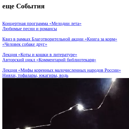
еще События
Концертная программа «Мелодии лета»
Любимые песни и романсы
Квиз в рамках Благотворительной акции «Книга за корм»
«Человек собаке друг»
Лекция «Коты и кошки в литературе»
Авторский цикл «Комментарий библиотекаря»
Лекция «Мифы коренных малочисленных народов России»
Нивхи, тофалары, юкагиры, водь