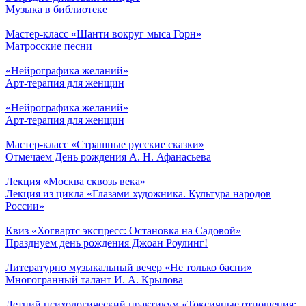
Музыка в библиотеке
Мастер-класс «Шанти вокруг мыса Горн»
Матросские песни
«Нейрографика желаний»
Арт-терапия для женщин
«Нейрографика желаний»
Арт-терапия для женщин
Мастер-класс «Страшные русские сказки»
Отмечаем День рождения А. Н. Афанасьева
Лекция «Москва сквозь века»
Лекция из цикла «Глазами художника. Культура народов
России»
Квиз «Хогвартс экспресс: Остановка на Садовой»
Празднуем день рождения Джоан Роулинг!
Литературно музыкальный вечер «Не только басни»
Многогранный талант И. А. Крылова
Летний психологический практикум «Токсичные отношения: