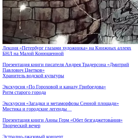
Лекция «Петербург глазами художника» на Книжных аллеях
БНЛ на Малой Конюшенной
Презентация книги писателя Андрея Традерсона «Дмитрий
Павлович Цветков»
Хранитель водской культуры
Экскурсия «По Гороховой и каналу Грибоедова»
Ритм старого города
Экскурсия «Загадки и метаморфозы Сенной площади»
Мистика и городские легенды
Презентация книги Анны Герм «Обет безгаджетова́ния»
Творческий вечер
Эстрадно-джазовый концерт