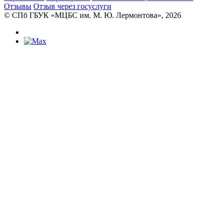
Отзывы
Отзыв через госуслуги
© CПб ГБУК «МЦБС им. М. Ю. Лермонтова», 2026
Библиотеки
Центральная библиотека им. М. Ю.
Лермонтова
Библиотека им. К. А. Тимирязева
Библиотека «Екатерингофская»
Библиотека «На Стремянной»
Библиотека «Лиговская»
Библиотека им. А.С. Грибоедова
Библиотека «Измайловская»
Библиотека «Старая Коломна»
Библиотека им. Н.А. Некрасова
Библиотека им. А.И. Герцена
Библиотека «Семеновская»
Библиотека «Бронницкая»