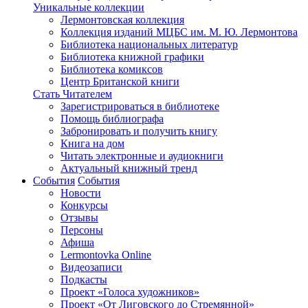
Уникальные коллекции
Лермонтовская коллекция
Коллекция изданий МЦБС им. М. Ю. Лермонтова
Библиотека национальных литератур
Библиотека книжной графики
Библиотека комиксов
Центр Британской книги
Стать Читателем
Зарегистрироваться в библиотеке
Помощь библиографа
Забронировать и получить книгу
Книга на дом
Читать электронные и аудиокниги
Актуальный книжный тренд
События
События
Новости
Конкурсы
Отзывы
Персоны
Афиша
Lermontovka Online
Видеозаписи
Подкасты
Проект «Голоса художников»
Проект «От Лиговского до Стремянной»