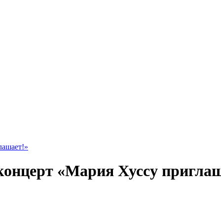
лашает!»
онцерт «Мария Хуссу приглаш