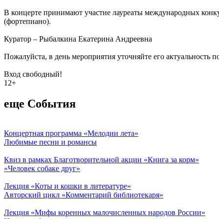
В концерте принимают участие лауреаты международных конкур
(фортепиано).
Куратор – Рыбалкина Екатерина Андреевна
Пожалуйста, в день мероприятия уточняйте его актуальность п
Вход свободный!
12+
еще События
Концертная программа «Мелодии лета»
Любимые песни и романсы
Квиз в рамках Благотворительной акции «Книга за корм»
«Человек собаке друг»
Лекция «Коты и кошки в литературе»
Авторский цикл «Комментарий библиотекаря»
Лекция «Мифы коренных малочисленных народов России»