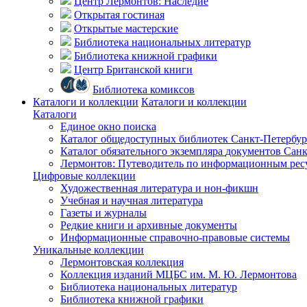
Центр Лермонтов: Наследие
Открытая гостиная
Открытые мастерские
Библиотека национальных литератур
Библиотека книжной графики
Центр Британской книги
Библиотека комиксов
Каталоги и коллекции
Каталоги и коллекции
Каталоги
Единое окно поиска
Каталог общедоступных библиотек
Санкт-Петербур
Каталог обязательного экземпляра
документов Санк
Лермонтов: Путеводитель по информационным рес
Цифровые коллекции
Художественная литература и нон-фикшн
Учебная и научная литература
Газеты и журналы
Редкие книги и архивные документы
Информационные справочно-правовые системы
Уникальные коллекции
Лермонтовская коллекция
Коллекция изданий МЦБС им. М. Ю. Лермонтова
Библиотека национальных литератур
Библиотека книжной графики