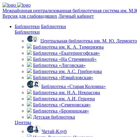
Межрайонная централизованная библиотечная система им. М.
Версия для слабовидящих
Личный кабинет
Библиотеки
Библиотеки
Библиотеки
Центральная библиотека им. М. Ю. Лермонто
Библиотека им. К. А. Тимирязева
Библиотека «Екатерингофская»
Библиотека «На Стремянной»
Библиотека «Лиговская»
Библиотека им. А.С. Грибоедова
Библиотека «Измайловская»
Библиотека «Старая Коломна»
Библиотека им. Н.А. Некрасова
Библиотека им. А.И. Герцена
Библиотека «Семеновская»
Библиотека «Бронницкая»
Детская библиотека
Центры
Читай-Клуб