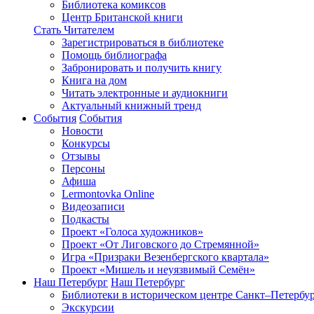
Библиотека комиксов
Центр Британской книги
Стать Читателем
Зарегистрироваться в библиотеке
Помощь библиографа
Забронировать и получить книгу
Книга на дом
Читать электронные и аудиокниги
Актуальный книжный тренд
События
События
Новости
Конкурсы
Отзывы
Персоны
Афиша
Lermontovka Online
Видеозаписи
Подкасты
Проект «Голоса художников»
Проект «От Лиговского до Стремянной»
Игра «Призраки Везенбергского квартала»
Проект «Мишель и неуязвимый Семён»
Наш Петербург
Наш Петербург
Библиотеки в историческом центре
Санкт–Петербур
Экскурсии