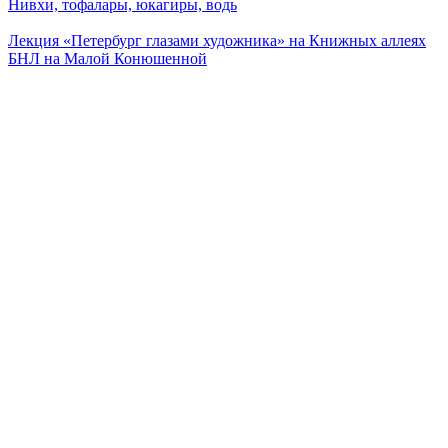
Нивхи, тофалары, юкагиры, водь
Лекция «Петербург глазами художника» на Книжных аллеях
БНЛ на Малой Конюшенной