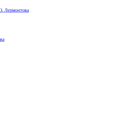
Ю. Лермонтова
ва