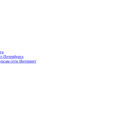
га
т-Петербурга
урсам сети Интернет