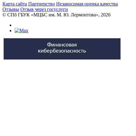
Карта сайта
Партнерство
Независимая оценка качества
Отзывы
Отзыв через госуслуги
© CПб ГБУК «МЦБС им. М. Ю. Лермонтова», 2026
Библиотеки
Центральная библиотека им. М. Ю.
Лермонтова
Библиотека им. К. А. Тимирязева
Библиотека «Екатерингофская»
Библиотека «На Стремянной»
Библиотека «Лиговская»
Библиотека им. А.С. Грибоедова
Библиотека «Измайловская»
Библиотека «Старая Коломна»