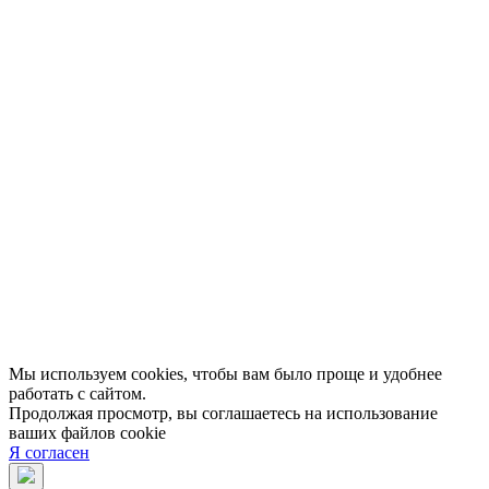
Афиша
Персоны
Lermontovka Online
Видеозаписи
Подкасты
Библиотеки в историческом центре
Санкт–Петербурга
Экскурсии
Публикации
МЦБС
Контакты и руководство
Доступность
Вакансии
Партнеры
Официальные документы
Публичные отчеты
Мы используем cookies, чтобы вам было проще и удобнее
работать с сайтом.
Продолжая просмотр, вы соглашаетесь на использование
ваших файлов cookie
Я согласен