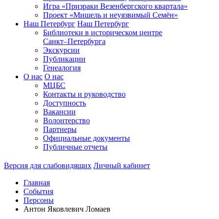
Игра «Призраки Везенбергского квартала»
Проект «Мишель и неуязвимый Семён»
Наш Петербург
Наш Петербург
Библиотеки в историческом центре
Санкт–Петербурга
Экскурсии
Публикации
Генеалогия
О нас
О нас
МЦБС
Контакты и руководство
Доступность
Вакансии
Волонтерство
Партнеры
Официальные документы
Публичные отчеты
Версия для слабовидящих
Личный кабинет
Главная
События
Персоны
Антон Яковлевич Ломаев