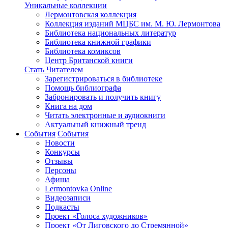
Уникальные коллекции
Лермонтовская коллекция
Коллекция изданий МЦБС им. М. Ю. Лермонтова
Библиотека национальных литератур
Библиотека книжной графики
Библиотека комиксов
Центр Британской книги
Стать Читателем
Зарегистрироваться в библиотеке
Помощь библиографа
Забронировать и получить книгу
Книга на дом
Читать электронные и аудиокниги
Актуальный книжный тренд
События
События
Новости
Конкурсы
Отзывы
Персоны
Афиша
Lermontovka Online
Видеозаписи
Подкасты
Проект «Голоса художников»
Проект «От Лиговского до Стремянной»