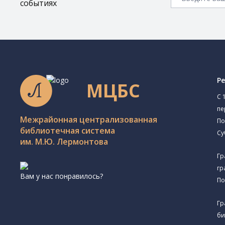
событиях
Р
МЦБС
C 
пе
Межрайонная централизованная
По
библиотечная система
Су
им. М.Ю. Лермонтова
Гр
гр
Вам у нас понравилось?
По
Гр
би