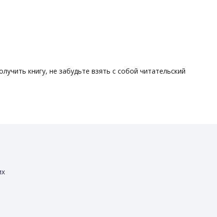
Пом
учить книгу, не забудьте взять с собой читательский
Во вс
Читат
их