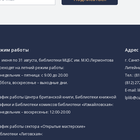
ежим работы
Адрес
1 июня по 31 августа, библиотеки МЦБС им. М.Ю.Лермонтова
г. Санкт
реходят на летний режим работы:
Литейны
недельник – пятница: с 9.00 до 20.00
Тел.:
(81
ббота, воскресенье – выходные дни.
(812) 27
E-mail:
l
афик работы Центра британской книги, Библиотеки книжной
lplib@cu
афики и Библиотеки комиксов библиотеки «Измайловская»:
недельник – воскресенье: 12:00-20:00
афик работы сектора «Открытые мастерские»
блиотеки «Лиговская»: