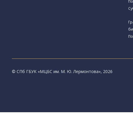
По
Су
Гр
би
По
© CПб ГБУК «МЦБС им. М. Ю. Лермонтова», 2026
Библиотеки
Центральная библиотека им. М. Ю. Лермонтов