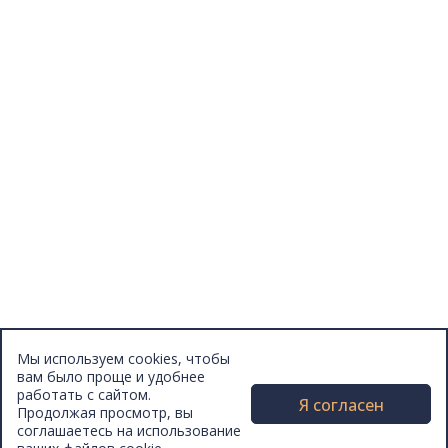
Отзывы
Афиша
Персоны
Lermontovka Online
Видеозаписи
Подкасты
Библиотеки в историческом центре
Санкт–Петербурга
Экскурсии
Публикации
МЦБС
Контакты и руководство
Доступность
Вакансии
Партнеры
Мы используем cookies, чтобы
Официальные документы
вам было проще и удобнее
Публичные отчеты
работать с сайтом.
Я согласен
Продолжая просмотр, вы
соглашаетесь на использование