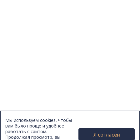
Конкурсы
Отзывы
Афиша
Персоны
Lermontovka Online
Видеозаписи
Подкасты
Библиотеки в историческом центре
Санкт–Петербурга
Экскурсии
Публикации
МЦБС
Контакты и руководство
Доступность
Вакансии
Партнеры
Мы используем cookies, чтобы
Официальные документы
вам было проще и удобнее
Публичные отчеты
работать с сайтом.
Я согласен
Продолжая просмотр, вы