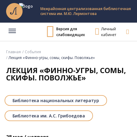
Межрайонная централизованная библиотечная
система им. М.Ю. Лермонтова
Версия для
Личный
слабовидящих
кабинет
Главная
События
Лекция «Финно-угры, сомы, скифы. Поволжье»
ЛЕКЦИЯ «ФИННО-УГРЫ, СОМЫ,
СКИФЫ. ПОВОЛЖЬЕ»
Библиотека национальных литератур
Библиотека им. А.С. Грибоедова