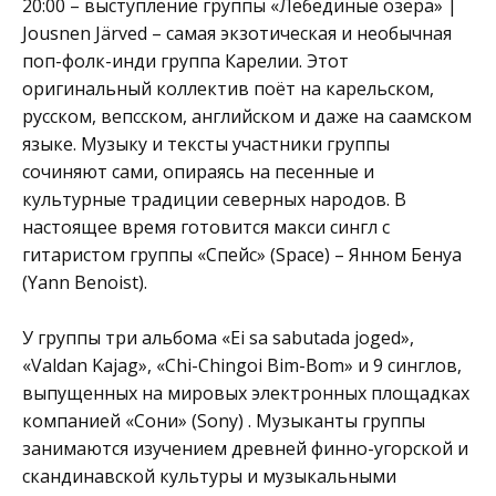
20:00 – выступление группы «Лебединые озёра» |
Jousnen Järved – самая экзотическая и необычная
поп-фолк-инди группа Карелии. Этот
оригинальный коллектив поёт на карельском,
русском, вепсском, английском и даже на саамском
языке. Музыку и тексты участники группы
сочиняют сами, опираясь на песенные и
культурные традиции северных народов. В
настоящее время готовится макси сингл с
гитаристом группы «Спейс» (Space) – Янном Бенуа
(Yann Benoist).
У группы три альбома «Ei sa sabutada joged»,
«Valdan Kajag», «Chi-Chingoi Bim-Bom» и 9 синглов,
выпущенных на мировых электронных площадках
компанией «Сони» (Sony) . Музыканты группы
занимаются изучением древней финно-угорской и
скандинавской культуры и музыкальными