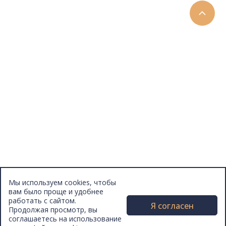
Отзывы
Афиша
Персоны
Lermontovka Online
Видеозаписи
Подкасты
Библиотеки в историческом центре
Санкт–Петербурга
Экскурсии
Публикации
МЦБС
Контакты и руководство
Доступность
Вакансии
Партнеры
Мы используем cookies, чтобы
Официальные документы
вам было проще и удобнее
Публичные отчеты
работать с сайтом.
Я согласен
Продолжая просмотр, вы
соглашаетесь на использование