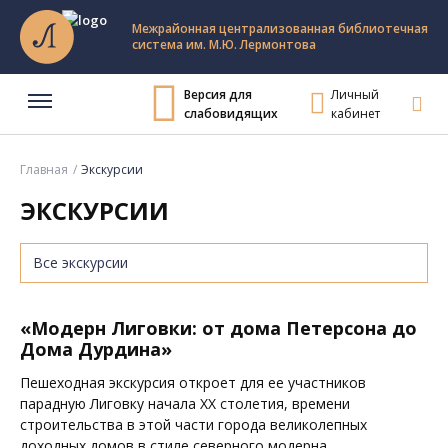
Межрайонная централизованная библиотечная
система им. М.Ю. Лермонтова
Версия для
Личный
слабовидящих
кабинет
Главная
Экскурсии
ЭКСКУРСИИ
«Модерн Лиговки: от дома Петерсона до
Дома Дурдина»
Пешеходная экскурсия откроет для ее участников
парадную Лиговку начала XX столетия, времени
строительства в этой части города великолепных
доходных домов в стиле северного модерна