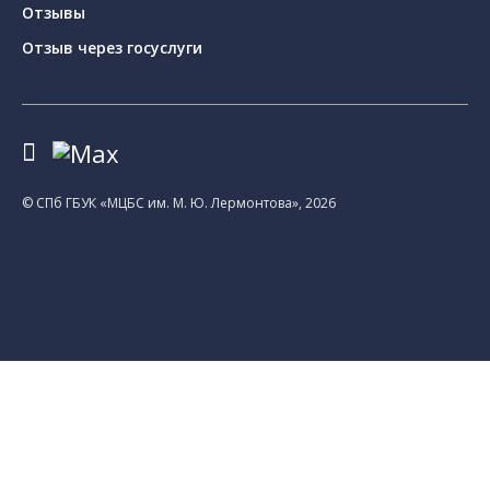
Отзывы
Отзыв через госуслуги
© CПб ГБУК «МЦБС им. М. Ю. Лермонтова», 2026
Библиотеки
Центральная библиотека им. М. Ю.
Лермонтова
Библиотека им. К. А. Тимирязева