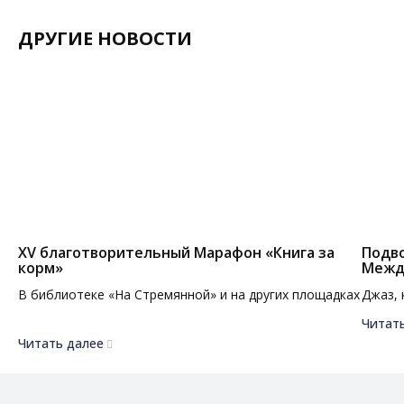
ДРУГИЕ НОВОСТИ
XV благотворительный Марафон «Книга за
Подво
корм»
Межд
В библиотеке «На Стремянной» и на других площадках
Джаз, 
Читат
Читать далее