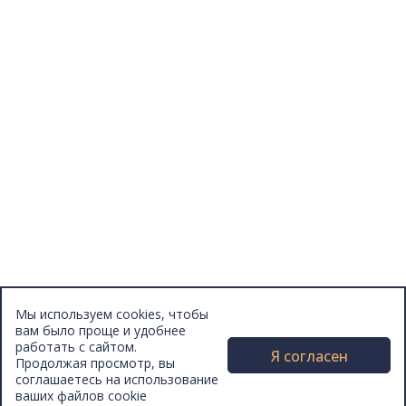
Отзывы
Афиша
Персоны
Lermontovka Online
Видеозаписи
Подкасты
Библиотеки в историческом центре
Санкт–Петербурга
Экскурсии
Публикации
МЦБС
Контакты и руководство
Доступность
Вакансии
Партнеры
Мы используем cookies, чтобы
Официальные документы
вам было проще и удобнее
Публичные отчеты
работать с сайтом.
Я согласен
Продолжая просмотр, вы
соглашаетесь на использование
ваших файлов cookie