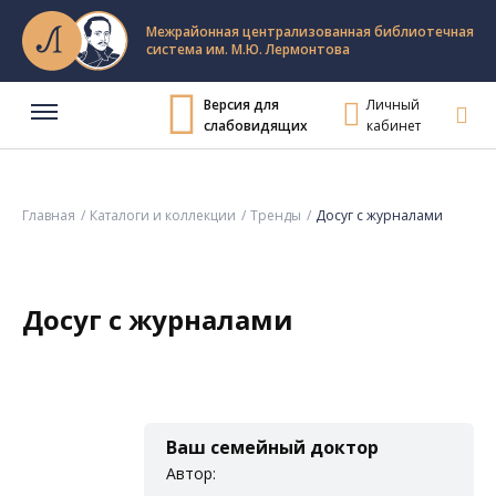
Межрайонная централизованная библиотечная
система им. М.Ю. Лермонтова
Версия для
Личный
слабовидящих
кабинет
Главная
Каталоги и коллекции
Тренды
Досуг с журналами
Досуг с журналами
Ваш семейный доктор
Автор: