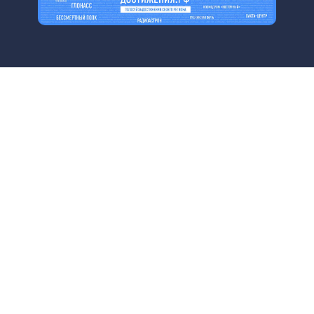
Библиотеки
Центральная библиотека им. М. Ю.
Лермонтова
Библиотека им. К. А. Тимирязева
Библиотека «Екатерингофская»
Библиотека «На Стремянной»
Библиотека «Лиговская»
Библиотека им. А.С. Грибоедова
Библиотека «Измайловская»
Библиотека «Старая Коломна»
Библиотека им. Н.А. Некрасова
Библиотека им. А.И. Герцена
Библиотека «Семеновская»
Библиотека «Бронницкая»
Детская библиотека